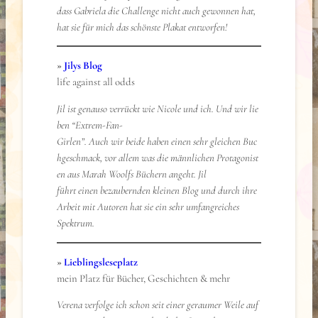
dass Gabriela die Challenge nicht auch gewonnen hat,
hat sie für mich das schönste Plakat entworfen!
»
Jilys Blog
life against all odds
Jil ist genauso verrückt wie Nicole und ich. Und wir lie
ben “Extrem-Fan-
Girlen”. Auch wir beide haben einen sehr gleichen Buc
hgeschmack, vor allem was die männlichen Protagonist
en aus Marah Woolfs Büchern angeht. Jil
führt einen bezaubernden kleinen Blog und durch ihre
Arbeit mit Autoren hat sie ein sehr umfangreiches
Spektrum.
»
Lieblingsleseplatz
mein Platz für Bücher, Geschichten & mehr
Verena verfolge ich schon seit einer geraumer Weile auf