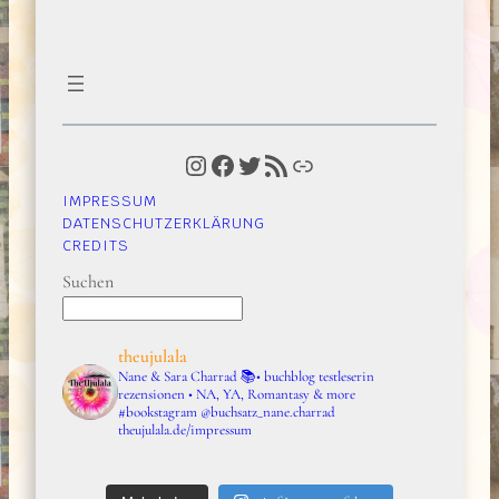
Instagram
Facebook
Twitter
RSS-Feed
Link
IMPRESSUM
DATENSCHUTZERKLÄRUNG
CREDITS
Suchen
theujulala
Nane & Sara Charrad
📚• buchblog testleserin
rezensionen • NA, YA, Romantasy & more
#bookstagram
@buchsatz_nane.charrad
theujulala.de/impressum