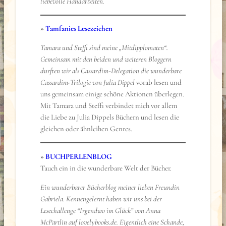
liebevolle Handarbeiten.
»
Tamfanies Lesezeichen
Tamara und Steffi sind meine „Mitdipplomaten“.
Gemeinsam mit den beiden und weiteren Bloggern
durften wir als Cassardim-Delegation die wunderbare
Cassardim-Trilogie von Julia Dippel
vorab lesen und
uns gemeinsam einige schöne Aktionen überlegen.
Mit Tamara und Steffi verbindet mich vor allem
die Liebe zu Julia Dippels Büchern und lesen die
gleichen oder ähnlcihen Genres.
»
BUCHPERLENBLOG
Tauch ein in die wunderbare Welt der Bücher.
Ein wunderbarer Bücherblog meiner lieben Freundin
Gabriela. Kennengelernt haben wir uns bei der
Lesechallenge “Irgendwo im Glück” von Anna
McPartlin auf lovelybooks.de. Eigentlich eine Schande,