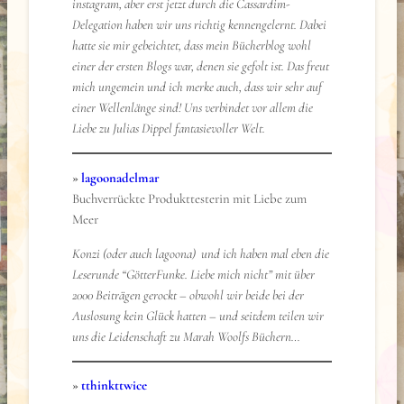
instagram, aber erst jetzt durch die Cassardim-
Delegation haben wir uns richtig kennengelernt. Dabei
hatte sie mir gebeichtet, dass mein Bücherblog wohl
einer der ersten Blogs war, denen sie gefolt ist. Das freut
mich ungemein und ich merke auch, dass wir sehr auf
einer Wellenlänge sind! Uns verbindet vor allem die
Liebe zu Julias Dippel fantasievoller Welt.
»
lagoonadelmar
Buchverrückte Produkttesterin mit Liebe zum
Meer
Konzi (oder auch lagoona) und ich haben mal eben die
Leserunde “GötterFunke. Liebe mich nicht” mit über
2000 Beiträgen gerockt – obwohl wir beide bei der
Auslosung kein Glück hatten – und seitdem teilen wir
uns die Leidenschaft zu Marah Woolfs Büchern…
»
tthinkttwice