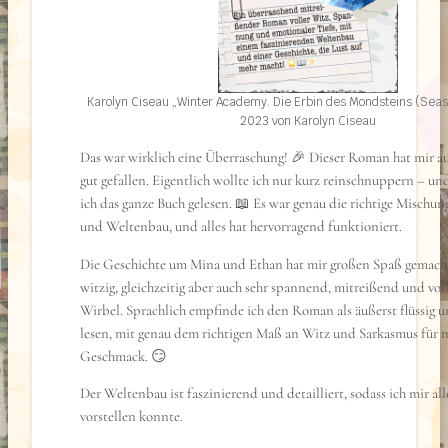
Karolyn Ciseau „Winter Academy. Die Erbin des Mondsteins (Seas
2023 von Karolyn Ciseau
Das war wirklich eine Überraschung! 🎉 Dieser Roman hat mir a
gut gefallen. Eigentlich wollte ich nur kurz reinschnuppern – un
ich das ganze Buch gelesen. 📖 Es war genau die richtige Mischun
und Weltenbau, und alles hat hervorragend funktioniert.
Die Geschichte um Mina und Ethan hat mir großen Spaß gemacht. 
witzig, gleichzeitig aber auch sehr spannend, mitreißend und vol
Wirbel. Sprachlich empfinde ich den Roman als äußerst flüssig u
lesen, mit genau dem richtigen Maß an Witz und Sarkasmus für 
Geschmack. 😏
Der Weltenbau ist faszinierend und detailliert, sodass ich mir all
vorstellen konnte.