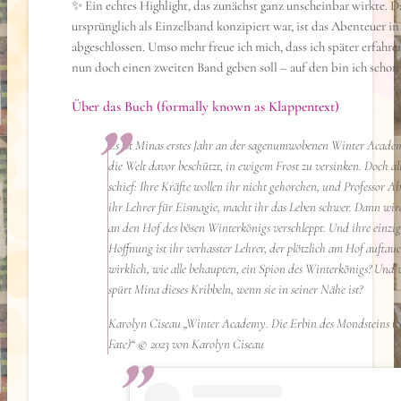
✨ Ein echtes Highlight, das zunächst ganz unscheinbar wirkte. D
ursprünglich als Einzelband konzipiert war, ist das Abenteuer in
abgeschlossen. Umso mehr freue ich mich, dass ich später erfahren
nun doch einen zweiten Band geben soll – auf den bin ich schon
Über das Buch (formally known as Klappentext)
Es ist Minas erstes Jahr an der sagenumwobenen Winter Acade
die Welt davor beschützt, in ewigem Frost zu versinken. Doch all
schief: Ihre Kräfte wollen ihr nicht gehorchen, und Professor Ab
ihr Lehrer für Eismagie, macht ihr das Leben schwer. Dann wi
an den Hof des bösen Winterkönigs verschleppt. Und ihre einzig
Hoffnung ist ihr verhasster Lehrer, der plötzlich am Hof auftauch
wirklich, wie alle behaupten, ein Spion des Winterkönigs? Un
spürt Mina dieses Kribbeln, wenn sie in seiner Nähe ist?
Karolyn Ciseau „Winter Academy. Die Erbin des Mondsteins (S
Fate)“ © 2023 von Karolyn Ciseau