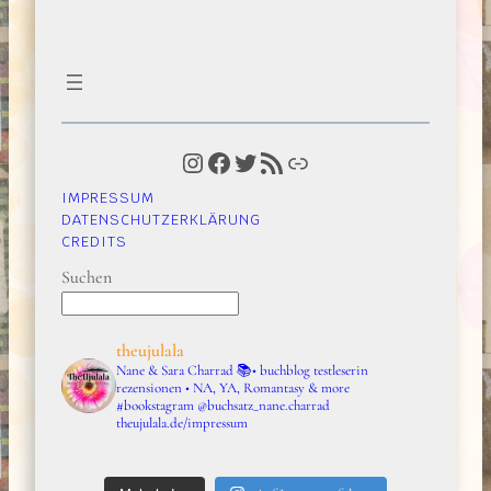
Instagram
Facebook
Twitter
RSS-Feed
Link
IMPRESSUM
DATENSCHUTZERKLÄRUNG
CREDITS
Suchen
theujulala
Nane & Sara Charrad
📚• buchblog testleserin
rezensionen • NA, YA, Romantasy & more
#bookstagram
@buchsatz_nane.charrad
theujulala.de/impressum