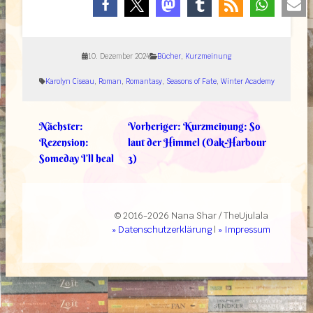
10. Dezember 2024
Bücher
, 
Kurzmeinung
Karolyn Ciseau
, 
Roman
, 
Romantasy
, 
Seasons of Fate
, 
Winter Academy
Nächster:
Vorheriger:
Kurzmeinung: So
Rezension:
laut der Himmel (Oak-Harbour
Someday I’ll heal
3)
© 2016-2026 Nana Shar / TheUjulala
» Datenschutzerklärung
|
» Impressum