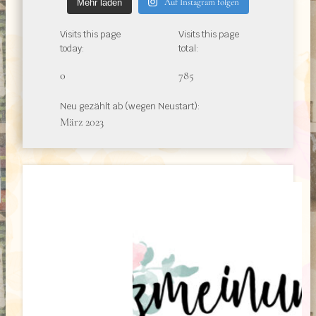
Auf Instagram folgen
Mehr laden
Visits this page
Visits this page
today:
total:
0
785
Neu gezählt ab (wegen Neustart):
März 2023