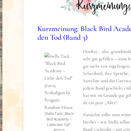
alles oder nichts, und notfalls wird sprichwört
gegangen. Gekonnt wird dies hier auf die Spitze
Plagiate sind leider keine Seltenheit, ebenso wi
eines Schuldbewusstseins bei manchen plagiier
Kurzmeinung: Black Bird Acad
die über soziale Medien sogar noch damit koket
den Tod (Band 3)
Eine sehr kurzweilige Geschichte, die mir unh
Oookay… also, grundsätzli
hat.
sehr gut gefallen – sonst 
Über das Buch (formally known as Klappentext
gar nicht erst angefangen. 
Schreibstil, ihre Sprache, 
June Hayward und Athena Liu könnten beide 
Storyline und das Unerwart
Stars der Literaturszene sein. Doch während d
jedem Band geschickt ein
amerikanische Autorin Athena für ihre Roman
hat mir im Grunde gut gef
fristet June ein Dasein im Abseits. Niemand in
da ein paar „Aber“.
für Geschichten »ganz normaler« weißer Mädc
Stella Tack „Black
Zunächst sollte man wissen
June zumindest. Als June Zeugin wird, wie A
Bird Academy –
hierbei – wie Stella selb
Unfall stirbt, stiehlt sie im Affekt Athenas n
Liebe den Tod“
Band 3 schreibt – um „ein
vollendetes Manuskript, einen Roman über di
©2025