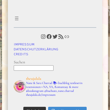
Instagram
Facebook
Twitter
RSS-Feed
Link
IMPRESSUM
DATENSCHUTZERKLÄRUNG
CREDITS
Suchen
theujulala
Nane & Sara Charrad
📚• buchblog testleserin
rezensionen • NA, YA, Romantasy & more
#bookstagram
@buchsatz_nane.charrad
theujulala.de/impressum