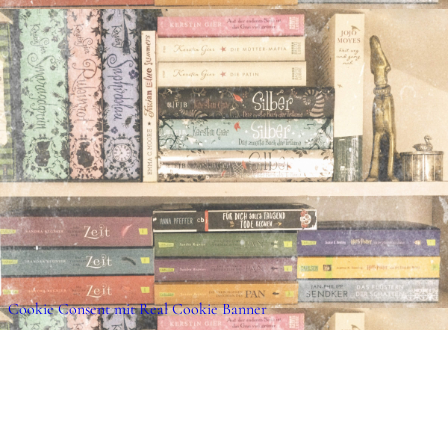
ist.
Auf jeden Fall warte ich sehnsüchtig auf den 
erst einmal freue ich mich darauf, Rena auf d
Leipzig zu treffen.
View this post on Insta
Über das Buch (formally known as Klap
Die siebzehnjährige Mags wünscht sich weit 
Schule, aus der Kleinstadt in Süddeutschland
von ihrer Helikopter-Mutter. Ihr langweilige
eine ungeahnte Wendung, als ein gutaussehen
Austauschschüler aus London vor ihr steht. C
geheimnisvolle Art hat etwas an sich, das Ma
Cookie Consent mit Real Cookie Banner
Herz trifft. Was sie nicht weiß: Cyrus ist ein
ausgebildet im Kampf und eingeweiht in die M
uralten Geheimloge. Und er ist hier, um sie zu
Rena Fischer „Der Ruf der Schlange – Knigh