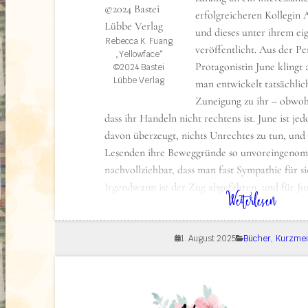
aufeinandertreffen und noch einmal für richt
erfolgreicheren Kollegin 
sorgen. Absolutes Highlight für diejenigen, die
und dieses unter ihrem e
mochten. Bei Band 2 hatte meine Tochter gemec
Rebecca K. Fuang
veröffentlicht. Aus der Pe
„Märchenvibe“ etwas verloren gegangen sei – de
„Yellowface“
Protagonistin June klingt a
©2024 Bastei
allerdings wieder voll da.
Lübbe Verlag
man entwickelt tatsächlic
Zuneigung zu ihr – obwoh
dass ihr Handeln nicht rechtens ist. June ist 
davon überzeugt, nichts Unrechtes zu tun, und 
Lesenden ihre Beweggründe so unvoreingeno
nachvollziehbar, dass man fast Sympathie für s
Irgendwann ist der Zug abgefahren, und für Jun
: Kurzmeinung: Yellowface
Weiterlesen
Sicht – kein Zurück mehr.
Die Geschichte regt zum Nachdenken an und ist
1. August 2025
Bücher
, 
Kurzme
an der aktuellen Buchszene mit ihrer toxischen
View this post on Insta
wird getrieben von der Aufmerksamkeit, die sie
Medien erhält – und natürlich kippt die Situat
Buch hält der Szene einen Spiegel vor: Hype u