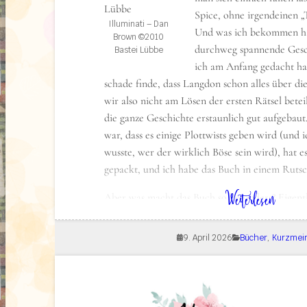
Spice, ohne irgendeinen 
Illuminati – Dan
Und was ich bekommen hab
Brown ©2010
durchweg spannende Gesc
Bastei Lübbe
ich am Anfang gedacht hab
schade finde, dass Langdon schon alles über die
wir also nicht am Lösen der ersten Rätsel beteil
die ganze Geschichte erstaunlich gut aufgebau
war, dass es einige Plottwists geben wird (und i
wusste, wer der wirklich Böse sein wird), hat 
gepackt, und ich habe das Buch in einem Rutsc
: Kurzmeinung: Illuminati – Dan Brown
Weiterlesen
Aber was macht das Buch so besonders? Eigentl
Thriller selbst, nicht die Spannung, nicht die Rä
erleuchtenden Pfades, nicht die mysteriösen Il
9. April 2026
Bücher
, 
Kurzmei
Gedanke, dass es diesen Geheimbund vielleich
könnte. Auch nicht der (für mich erzwungene u
überflüssige) sexistische Gewaltaspekt. Nein – v
Frage nach „Was ist Gott? Wer ist Gott? Und wie