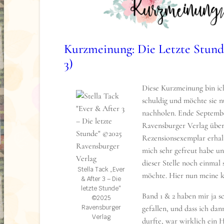
Das ist letztlich eine hochphilosophische Frages
Auseinandersetzung zwischen der wissenschaft
Religion, dem Glauben – hier verkörpert durc
Kurzmeinung: Die Letzte Stund
als eine der einflussreichsten und mächtigste
3)
liegen die Unterschiede, und wo die Gemeins
Religion und Wissenschaft nicht nebeneinander
Diese Kurzmeinung bin ic
warum gibt es überhaupt Religion – den Glaub
schuldig und möchte sie 
„Darüber“?
nachholen. Ende Septemb
Gleichzeitig wird deutlich, dass gerade diejenig
Ravensburger Verlag über
Philosophien leben und repräsentieren, oft mit
Rezensionsexemplar erhal
Bandagen gegeneinander kämpfen – und das a
mich sehr gefreut habe u
hinweg –, während doch jeder für sich seine e
dieser Stelle noch einmal
Stella Tack „Ever
beansprucht.
möchte. Hier nun meine k
& After 3 – Die
letzte Stunde“
Band 1 & 2 haben mir ja s
©2025
Ravensburger
gefallen, und dass ich dan
Verlag
durfte, war wirklich ein 