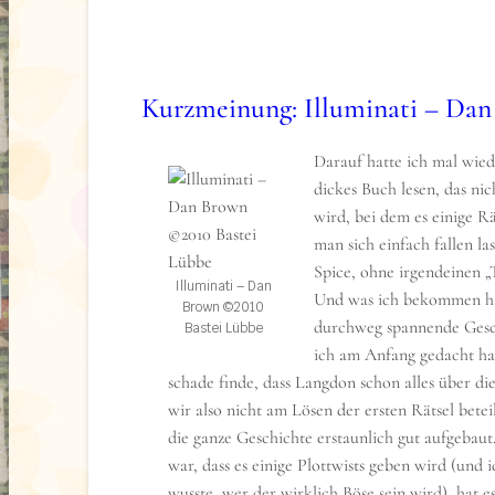
Oberste Regel der Polizeiarbeit: Schlafe n
Verdächtigen. Ups, das könnte zum Probl
Kurzmeinung: Illuminati – Da
„Es gibt nichts Besseres, als jemandem aus s
Schneckenhaus zu locken und an seine Grenze
Darauf hatte ich mal wied
Jemanden, der nichts lieber will als das: ausb
dickes Buch lesen, das ni
sich hinauswachsen. Frei sein.“
wird, bei dem es einige Rä
man sich einfach fallen l
Amy
Spice, ohne irgendeinen 
Endlich meinem Chef und meinem Vater bewei
Illuminati – Dan
Und was ich bekommen hab
gut in meinem Job als Polizistin bin – mehr w
Brown ©2010
durchweg spannende Gesc
Bastei Lübbe
nicht. Ich weiß auch schon genau, wie: indem
ich am Anfang gedacht hab
erzürnend unkooperativen Damien Frost hinter
schade finde, dass Langdon schon alles über die
dessen Akte seit Monaten auf dem Revier hin
wir also nicht am Lösen der ersten Rätsel beteil
hergeschoben wird. Ich muss mich dafür nur 
die ganze Geschichte erstaunlich gut aufgebau
sein exklusives Londoner Luxus-Spa einschlei
war, dass es einige Plottwists geben wird (und i
leichter als das. Womit ich nicht gerechnet h
wusste, wer der wirklich Böse sein wird), hat 