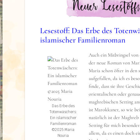
Trugbild ist. Hinter der makellosen Fassade 
nicht. Gefangen zwischen den ihr vertrauten
und gefährlichen Fragen muss Madeline eine 
treffen, die ihr Leben von Grund auf verände
Lesestoff: Das Erbe des Totenwä
sie den Mut finden, alle Regeln zu brechen?
islamischer Familienroman
Marah Woolf „Eden Control“ ©2026 Marah 
Auch ein Mitbringsel von
der neue Roman von Maria
Maria schon öfter in den 
aufgefallen, da ich es be
finde, dass sie ihre Gesch
orientalischen oder genau
maghrebischen Setting an
Das Erbe des
ist Marokkaner, so wie be
Totenwäschers:
natürlich ist der Maghreb
Ein islamischer
Familienroman
Setting für mich besonder
©2025 Maria
View this post on Insta
allem, da es einen doch ei
Nouria