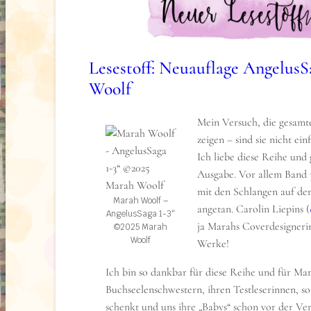
Über das Buch (formally known as Klap
Nullpunkt erreicht. Keine Familie. Kein Geld
Lesestoff: Neuauflage Angelus
View this post on Insta
auf Schule. Und was war eigentlich mit sein
Woolf
los? Ennoah fühlte sich ordentlich von seinem
verarscht. Als dann auch noch Nico, der Schu
Mein Versuch, die gesamt
der großen Klappe, anfängt ihm auf die Pelle
zeigen – sind sie nicht e
alles nur noch schlimmer …Oder? Eine Geschi
Ich liebe diese Reihe und
Verlust, das Erwachsenwerden … und auch ein
Ausgabe. Vor allem Band 
die Liebe
mit den Schlangen auf de
Marah Woolf –
angetan. Carolin Liepins (
Mo Kast „ Null Punkt“ ©2021 Mo Kast
AngelusSaga 1-3“
ja Marahs Coverdesignerin
©2025 Marah
Woolf
Werke!
Ich bin so dankbar für diese Reihe und für Mar
Buchseelenschwestern, ihren Testleserinnen, so
schenkt und uns ihre „Babys“ schon vor der Ve