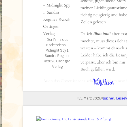
schöne, jugendliche Story
Gleichzeitig wird deutlich, dass gerade diejenig
meiner Lieblingsautorinne
Philosophien leben und repräsentieren, oft mit
richtig neugierig und hab
Bandagen gegeneinander kämpfen – und das a
Zeilen gelesen.
hinweg –, während doch jeder für sich seine e
Da ich
aber ers
Illuminati
beansprucht.
Der Prinz des
möchte, muss dieses Schät
Nachtreichs –
warten – kommt danach ab
Midnight Spy 1,
Leider habe ich die Lesu
Sandra Regnier
©2026 Oetinger
verpasst, aber ich bin mir 
Verlag
Buch gefallen wird.
View this post on Insta
: Lesestoff: Der Prinz des Nachtreichs – Midnight Spy 1
Weiterlesen
Auch das Cover ist sehr schön. Besonders mag i
wirklich gezeichnet ist.
31. März 2026
Bücher
, 
Lesest
Über das Buch (formally known as Klap
Eine Liebe zwischen den Welten
View this post on Insta
Bei Tag bereitet Letty sich in Nottingham auf