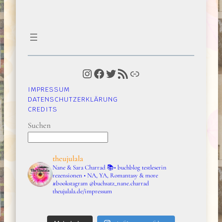
Instagram
Facebook
Twitter
RSS-Feed
Link
IMPRESSUM
DATENSCHUTZERKLÄRUNG
CREDITS
Suchen
theujulala
Nane & Sara Charrad
📚• buchblog testleserin
rezensionen • NA, YA, Romantasy & more
#bookstagram
@buchsatz_nane.charrad
theujulala.de/impressum