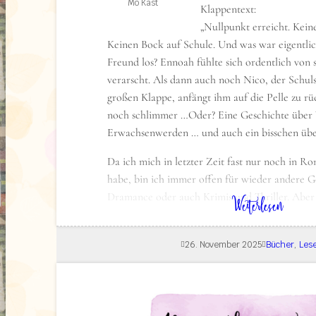
Mo Kast
Frühstückspension, in die sie sich seit zehn Ja
Klappentext:
Als ihr Großvater Moaz stirbt, bricht ihre 
„Nullpunkt erreicht. Keine
Er hinterlässt ganz genaue Anweisungen, die 
Keinen Bock auf Schule. Und was war eigentlic
mit dem Mann beinhalten, der vor zwölf Jahr
Freund los? Ennoah fühlte sich ordentlich von
aus ihrem Leben verschwand. In seinem Test
verarscht. Als dann auch noch Nico, der Schul
er beiden jeweils eine hohe Summe, wenn sie 
großen Klappe, anfängt ihm auf die Pelle zu rü
ihre Leben tauschen. Je tiefer sie sich darauf e
noch schlimmer …Oder? Eine Geschichte über V
mehr drängt sich die Frage auf: Was hat Mo
Erwachsenwerden … und auch ein bisschen übe
wirklich bezweckt?
Da ich mich in letzter Zeit fast nur noch in 
Maria Nouria „Das Erbe des Totenwäschers: E
habe, bin ich immer offen für wieder andere G
Familienroman“ ©2025 Maria Nouria
Dramance oder auch Krimis und Thriller. Aber
: Lesestoff: Null Punkt von Mo Kast
Weiterlesen
junge Erwachsene sind für mich als Mutter von
Alter, für die dieses Buch hier genau passend is
26. November 2025
Bücher
, 
Lese
spannend.
Das Besondere ist, dass Mo die Geschichte selb
die Illustrationen dazu selbst gemacht hat. Und
auch selbst gesetzt hat.