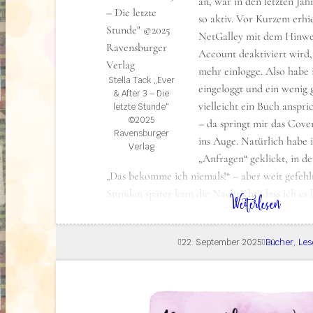
an, war in den letzten Ja
so aktiv. Vor Kurzem erhie
NetGalley mit dem Hinwei
View this post on Insta
Account deaktiviert wird, 
mehr einlogge. Also habe 
Stella Tack „Ever
eingeloggt und ein wenig 
& After 3 – Die
vielleicht ein Buch anspri
letzte Stunde“
©2025
– da springt mir das Cove
Ravensburger
ins Auge. Natürlich habe i
Verlag
„Anfragen“ geklickt, in d
„Das bekomme ich niemals!“ – aber weit gefehl
Stunden später kam die Nachricht, dass ich es 
: Lesestoff: Die letzte Stunde – Ever & After Band 3
Weiterlesen
Ich bin total baff, aber vor allem überglücklich
Jetzt muss „Knights & Heirs 2“ leider noch ein
22. September 2025
Bücher
, 
Les
ebenso wie all die vielen tollen Bücher, die ber
Pipeline liegen. Dieses Schätzchen hier muss ic
anfangen, zumal ich gerade erst den dritten B
von Marah Woolf beendet habe.