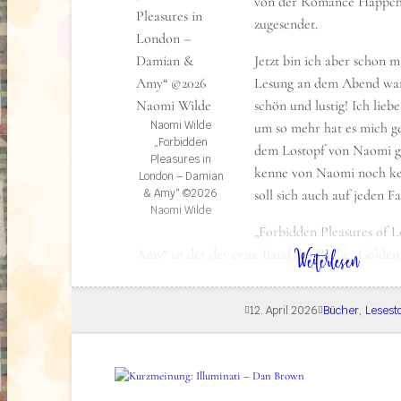
von der Romance Häppch
zugesendet.
Jetzt bin ich aber schon m
Lesung an dem Abend war
schön und lustig! Ich lie
Naomi Wilde
um so mehr hat es mich ge
„Forbidden
dem Lostopf von Naomi g
Pleasures in
kenne von Naomi noch ke
London – Damian
& Amy“ ©2026
soll sich auch auf jeden F
Naomi Wilde
„Forbidden Pleasures of
: Lesestoff: Forbidden Pleasure of London – Damian & Amy (1)
Weiterlesen
Amy“ ist der der erste Band der Reihe „Golde
Luxury Spa“. Laut Amazon soll das „Action & 
Bellestristik“ und „Action & Abenteuer Liebes
12. April 2026
Bücher
, 
Lesesto
dem Titel gehe ich aber eher von mehr Spice 
berichten. Auf der Lesung wurde ja „vorher au
Über das Buch (formally known as Klap