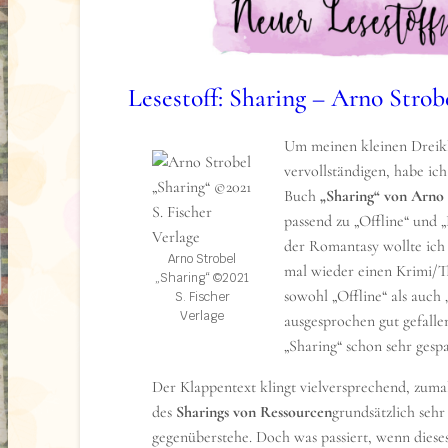
Oh, wie ich mich freue! Danke NetGalley und 
großes Dankeschön an den Ravensburger Verla
Lesestoff: Sharing – Arno Strob
Über das Buch (formally known as Klap
Um meinen kleinen Dreik
Sei vorsichtig, was du dir wünschst! Denn R
vervollständigen, habe ic
Welt und ihre Freund*innen zu retten, hat s
Buch
„Sharing“ von Arno 
Konsequenzen, als sie es sich jemals hätte vor
passend zu „Offline“ und 
Um den Prinzen und seine dunklen Vasallen a
der Romantasy wollte ich
sie nicht nur ihr Herz, sondern auch ihre Seel
Arno Strobel
mal wieder einen Krimi/Th
muss Rain alles daran setzten, ihren Wunsch
„Sharing“ ©2021
sowohl „Offline“ als auch
S. Fischer
machen.
Verlage
ausgesprochen gut gefalle
Stella Tack „Ever & After 3 – Die letzte Stu
„Sharing“ schon sehr gesp
Ravensburger Verlag
Der Klappentext klingt vielversprechend, zumal
des
Sharings von Ressourcen
grundsätzlich sehr 
gegenüberstehe. Doch was passiert, wenn dieses