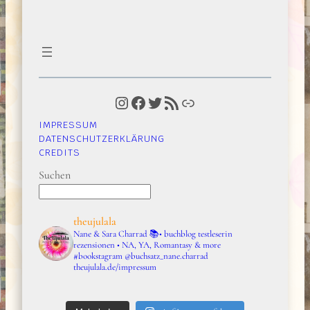
Instagram
Facebook
Twitter
RSS-Feed
Link
IMPRESSUM
DATENSCHUTZERKLÄRUNG
CREDITS
Suchen
theujulala
Nane & Sara Charrad
📚• buchblog testleserin
rezensionen • NA, YA, Romantasy & more
#bookstagram
@buchsatz_nane.charrad
theujulala.de/impressum