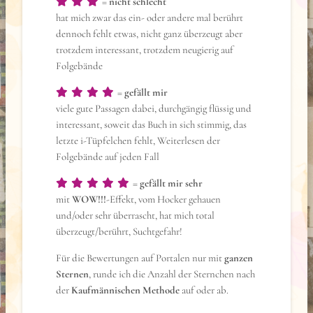
=
nicht schlecht
hat mich zwar das ein- oder andere mal berührt
dennoch fehlt etwas, nicht ganz überzeugt aber
trotzdem interessant, trotzdem neugierig auf
Folgebände
=
gefällt mir
viele gute Passagen dabei, durchgängig flüssig und
interessant, soweit das Buch in sich stimmig, das
letzte i-Tüpfelchen fehlt, Weiterlesen der
Folgebände auf jeden Fall
=
gefällt mir sehr
mit
WOW!!!
-Effekt, vom Hocker gehauen
und/oder sehr überrascht, hat mich total
überzeugt/berührt, Suchtgefahr!
Für die Bewertungen auf Portalen nur mit
ganzen
Sternen
, runde ich die Anzahl der Sternchen nach
der
Kaufmännischen Methode
auf oder ab.