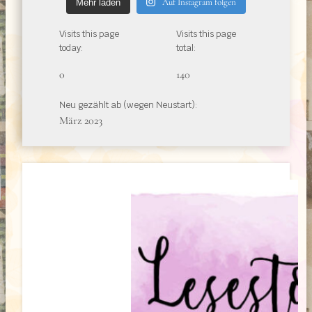
Auf Instagram folgen
Mehr laden
Visits this page
Visits this page
today:
total:
0
140
Neu gezählt ab (wegen Neustart):
März 2023