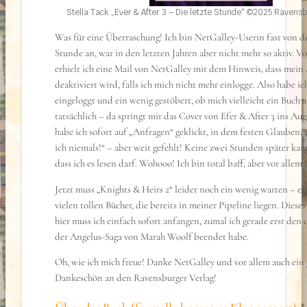
Stella Tack „Ever & After 3 – Die letzte Stunde“ ©2025 Ravens
Was für eine Überraschung! Ich bin NetGalley-Userin fast von de
Stunde an, war in den letzten Jahren aber nicht mehr so aktiv. 
erhielt ich eine Mail von NetGalley mit dem Hinweis, dass mein
deaktiviert wird, falls ich mich nicht mehr einlogge. Also habe ic
eingeloggt und ein wenig gestöbert, ob mich vielleicht ein Buch 
tatsächlich – da springt mir das Cover von Efer & After 3 ins Aug
habe ich sofort auf „Anfragen“ geklickt, in dem festen Glauben
ich niemals!“ – aber weit gefehlt! Keine zwei Stunden später kam
dass ich es lesen darf. Wohooo! Ich bin total baff, aber vor allem 
Jetzt muss „Knights & Heirs 2“ leider noch ein wenig warten – eb
vielen tollen Bücher, die bereits in meiner Pipeline liegen. Diese
hier muss ich einfach sofort anfangen, zumal ich gerade erst den
der Angelus-Saga von Marah Woolf beendet habe.
Oh, wie ich mich freue! Danke NetGalley und vor allem auch ein
Dankeschön an den Ravensburger Verlag!