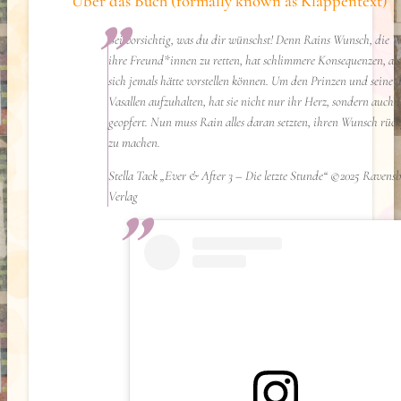
Über das Buch (formally known as Klappentext)
Sei vorsichtig, was du dir wünschst! Denn Rains Wunsch, die W
ihre Freund*innen zu retten, hat schlimmere Konsequenzen, als 
sich jemals hätte vorstellen können. Um den Prinzen und seine 
Vasallen aufzuhalten, hat sie nicht nur ihr Herz, sondern auch i
geopfert. Nun muss Rain alles daran setzten, ihren Wunsch rüc
zu machen.
Stella Tack „Ever & After 3 – Die letzte Stunde“ ©2025 Ravens
Verlag