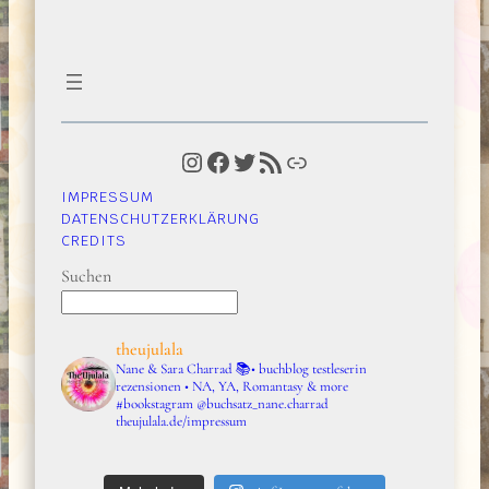
Instagram
Facebook
Twitter
RSS-Feed
Link
IMPRESSUM
DATENSCHUTZERKLÄRUNG
CREDITS
Suchen
theujulala
Nane & Sara Charrad
📚• buchblog testleserin
rezensionen • NA, YA, Romantasy & more
#bookstagram
@buchsatz_nane.charrad
theujulala.de/impressum