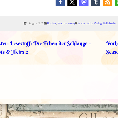
1. August 2025
Bücher
, 
Kurzmeinung
Bastei Lübbe Verlag
, 
Belletristik
, 
ter:
Lesestoff: Die Erben der Schlange –
Vorh
ts & Heirs 2
Seaso