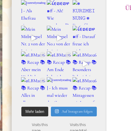
Üb
Auf Instagram folgen
Mehr laden
Visits this
Visits this
page
page total: