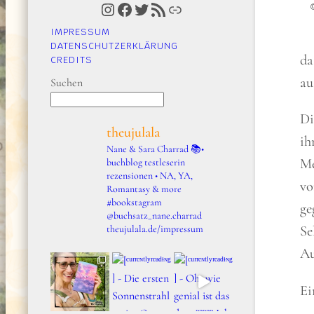
Instagram
Facebook
Twitter
RSS-Feed
Link
IMPRESSUM
DATENSCHUTZERKLÄRUNG
da
CREDITS
au
Suchen
Di
theujulala
ih
Nane & Sara Charrad
📚•
Me
buchblog testleserin
rezensionen • NA, YA,
vo
Romantasy & more
#bookstagram
ge
@buchsatz_nane.charrad
Se
theujulala.de/impressum
Au
Ei