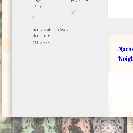
today:
370
0
Neu gezählt ab (wegen
Neustart):
März 2023
Nächs
Knigh