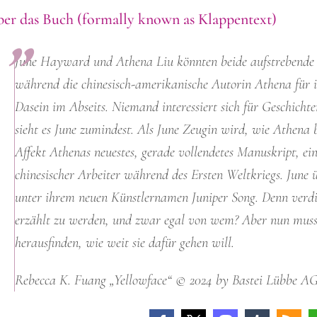
er das Buch (formally known as Klappentext)
June Hayward und Athena Liu könnten beide aufstrebende S
während die chinesisch-amerikanische Autorin Athena für ih
Dasein im Abseits. Niemand interessiert sich für Geschich
sieht es June zumindest. Als June Zeugin wird, wie Athena be
Affekt Athenas neuestes, gerade vollendetes Manuskript, e
chinesischer Arbeiter während des Ersten Weltkriegs. June 
unter ihrem neuen Künstlernamen Juniper Song. Denn verdie
erzählt zu werden, und zwar egal von wem? Aber nun muss
herausfinden, wie weit sie dafür gehen will.
Rebecca K. Fuang „Yellowface“ © 2024 by Bastei Lübbe AG