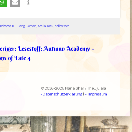
Rebecca K. Fuang
, 
Roman
, 
Stella Tack
, 
Yellowface
eriger:
Lesestoff: Autumn Academy –
ns of Fate 4
© 2016-2026 Nana Shar / TheUjulala
» Datenschutzerklärung
|
» Impressum