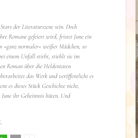
tars der Literaturszene sein. Doch
re Romane gefeiert wird, fristet June ein
ten »ganz normaler« weißer Mädchen, so
i einem Unfall stirbt, stiehlt sie im
inen Roman über die Heldentaten
überarbeitet das Werk und veröffentlicht es
nt es dieses Stück Geschichte nicht,
 June ihr Geheimnis hüten. Und
,