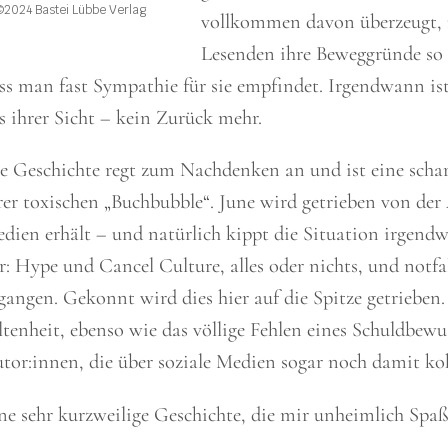
©2024 Bastei Lübbe Verlag
vollkommen davon überzeugt, n
Lesenden ihre Beweggründe so
ss man fast Sympathie für sie empfindet. Irgendwann ist
s ihrer Sicht – kein Zurück mehr.
e Geschichte regt zum Nachdenken an und ist eine schar
rer toxischen „Buchbubble“. June wird getrieben von der
dien erhält – und natürlich kippt die Situation irgendw
r: Hype und Cancel Culture, alles oder nichts, und notfa
gangen. Gekonnt wird dies hier auf die Spitze getrieben. 
ltenheit, ebenso wie das völlige Fehlen eines Schuldbew
tor:innen, die über soziale Medien sogar noch damit kok
ne sehr kurzweilige Geschichte, die mir unheimlich Spa