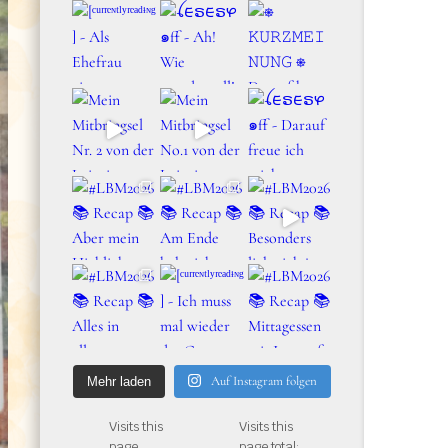
Auf Instagram folgen
Mehr laden
Visits this
Visits this
page
page total: