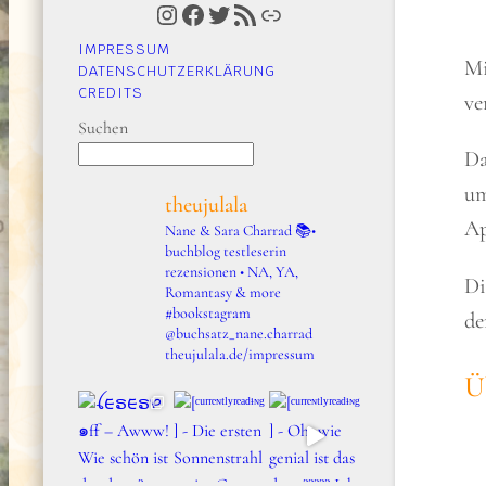
Instagram
Facebook
Twitter
RSS-Feed
Link
IMPRESSUM
Mi
DATENSCHUTZERKLÄRUNG
CREDITS
ve
Suchen
Da
um
theujulala
Ap
Nane & Sara Charrad
📚•
buchblog testleserin
rezensionen • NA, YA,
Di
Romantasy & more
#bookstagram
de
@buchsatz_nane.charrad
theujulala.de/impressum
Ü