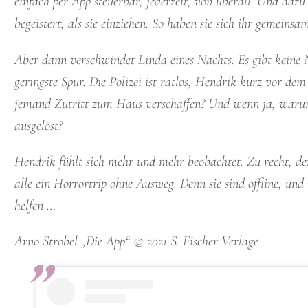
einfach per App steuerbar, jederzeit, von überall. Und dazu
begeistert, als sie einziehen. So haben sie sich ihr gemein
Aber dann verschwindet Linda eines Nachts. Es gibt keine 
geringste Spur. Die Polizei ist ratlos, Hendrik kurz vor de
jemand Zutritt zum Haus verschaffen? Und wenn ja, warum
ausgelöst?
Hendrik fühlt sich mehr und mehr beobachtet. Zu recht, d
alle ein Horrortrip ohne Ausweg. Denn sie sind offline, 
helfen …
Arno Strobel „Die App“ © 2021 S. Fischer Verlage