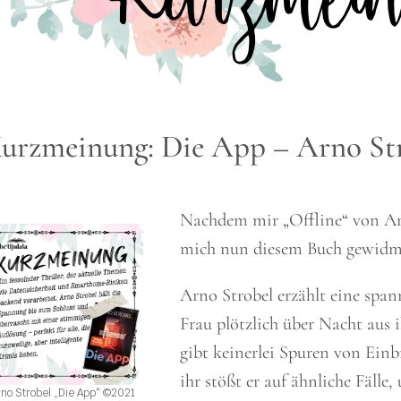
urzmeinung: Die App – Arno St
Nachdem mir „Offline“ von Arno
mich nun diesem Buch gewidme
Arno Strobel erzählt eine spa
Frau plötzlich über Nacht aus
gibt keinerlei Spuren von Einb
ihr stößt er auf ähnliche Fälle
rno Strobel „Die App“ ©2021