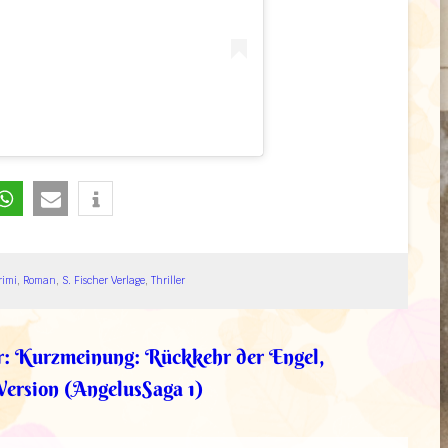
rimi
, 
Roman
, 
S. Fischer Verlage
, 
Thriller
r:
Kurzmeinung: Rückkehr der Engel,
Version (AngelusSaga 1)