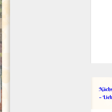
Nächs
– Lie