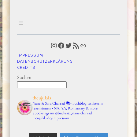
Instagram
Facebook
Twitter
RSS-Feed
Link
IMPRESSUM
DATENSCHUTZERKLÄRUNG
CREDITS
Suchen
theujulala
Nane & Sara Charrad
📚• buchblog testleserin
rezensionen • NA, YA, Romantasy & more
#bookstagram
@buchsatz_nane.charrad
theujulala.de/impressum