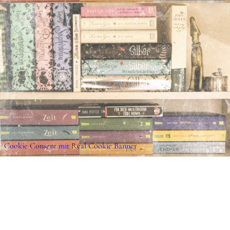
Handlung
Der 17 jährige Quinn hat einen heftigen Unfall
noch dem Tod von der Schippe gesprungen ist.
passieren merkwürdige Dinge und er hat plötzl
Fähigkeiten. Er kann überall lebendige Gesichte
Supergehör oder kann im Dunkeln sehen. Um d
den Grund zu gehen, bleibt dem im Rollstuhl 
nichts anderes übrig, als sich mit der 16 jährige
Tochter der verhassten überchristlichen Nach
tun. Dabei treffen sie auf Professor Cassian, de
Cookie Consent mit Real Cookie Banner
überraschenderweise mehr über Quinns leiblic
Natürlich will Quinn dem Geheimnis auf die 
Matilda, die gerne Fantasy-Romane liest und Q
Liebe ist, ist Feuer und Flamme und kann ihm 
fantastischen Rätseln helfen.