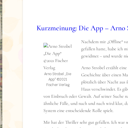
gut. Diese Philosophie liegt auch ihrem Sha
zugrunde. Möglichst viele sollen Autos und W
und so für mehr Nachhaltigkeit sorgen.
Kurzmeinung: Die App – Arno 
Bis Bettina in die Hand eines Unbekannten g
Darknet öffentlich misshandelt wird und das 
eine andere Dimension annimmt. Wenn Marku
Nachdem mir „Offline“ vo
lebend wiedersehen will, muss er tun, was Bet
gefallen hatte, habe ich 
sagt. Ausnahmslos, bedingungslos. Und ein Sp
gewidmet – und wurde nic
das er nicht gewinnen kann. Auch wenn er bere
Arno Strobel erzählt ein
eine Karte zu setzen.
Arno Strobel „Die
Geschichte über einen Ma
App“ ©2021
Arno Strobel „Sharing“ ©2021 S. Fischer Verl
plötzlich über Nacht aus
Fischer Verlag
Haus verschwindet. Es gib
von Einbruch oder Gewalt. Auf seiner Suche na
ähnliche Fälle, und nach und nach wird klar, 
System eine entscheidende Rolle spielt.
Mir hat der Thriller sehr gut gefallen. Ich war s