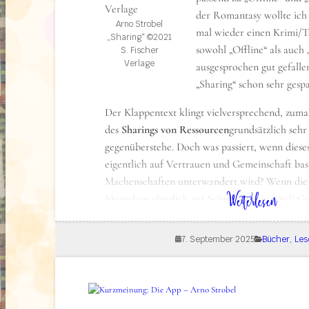
der Romantasy wollte ich
Arno Strobel
mal wieder einen Krimi/Th
„Sharing“ ©2021
sowohl „Offline“ als auch
S. Fischer
Verlage
ausgesprochen gut gefalle
„Sharing“ schon sehr gesp
Der Klappentext klingt vielversprechend, zumal
des
Sharings von Ressourcen
grundsätzlich sehr 
gegenüberstehe. Doch was passiert, wenn dieses
eigentlich auf Vertrauen und Gemeinschaft bas
Machenschaften unterwandert wird? Wenn die 
: Lesestoff: Sharing – Arno Strobel
Weiterlesen
Menschen plötzlich zur Schwachstelle wird? G
macht die Geschichte für mich so reizvoll.
7. September 2025
Bücher
, 
Les
Über das Buch (formally known as Klap
Markus und seine Frau Bettina fanden den G
man nicht alles besitzen muss, um es zu nut