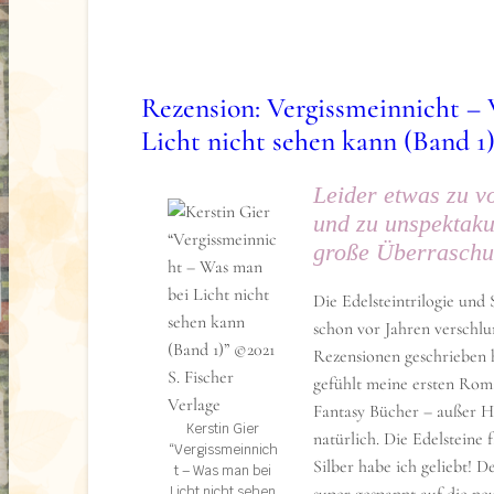
erinnert um so emotionaler wird auch die Spra
toll! Teri Terry kann geschickt die Spannung a
uns genauso unwissend und neugierig wie Kyla 
Geschichte.
Rezension: Vergissmeinnicht –
Licht nicht sehen kann (Band 1
Irgendwann werde ich noch das Prequel lesen u
nicht mein letztes Buch von dieser Autorin!⠀
Leider etwas zu v
Über das Buch (formally known as Klappentext
und zu unspektaku
große Überrasch
Kylas Gedächtnis wurde gelöscht, ihre Persön
ausradiert, ihre Erinnerungen sind für immer 
Die Edelsteintrilogie und 
wurde »geslated«. Aber die Stimmen aus der 
schon vor Jahren verschlu
lassen die Sechzehnjährige nicht los – hat sie
Rezensionen geschrieben 
unschuldige Kinder bei einem Bombenanschlag
gefühlt meine ersten Rom
Zählte sie zu einer Gruppe von gefährlichen T
Fantasy Bücher – außer H
warum steht ein Bild von ihr auf einer gehei
Kerstin Gier
natürlich. Die Edelsteine f
“Vergissmeinnich
vermissten Kindern? Kyla wird immer wieder
Silber habe ich geliebt! 
t – Was man bei
aus ihrem früheren Leben eingeholt und merkt
Licht nicht sehen