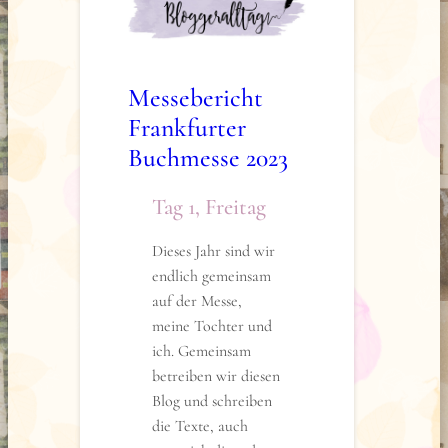
Hause, während für
mich noch ein
weiterer Messetag
anstand.
Messebericht
Der erste Rundgang
Frankfurter
führte uns unter
Buchmesse 2023
anderem zum Stand
von Thienemann-
Tag 1, Freitag
Esslinger. Dort
entdeckten wir
Dieses Jahr sind wir
„Velvet Falls“ von
endlich gemeinsam
der lieben Julia
auf der Messe,
Dippel. Natürlich
meine Tochter und
musste ich als erstes
ich. Gemeinsam
in die Widmung
betreiben wir diesen
gucken und fand
Blog und schreiben
meinen Namen in
die Texte, auch
der Danksagung –