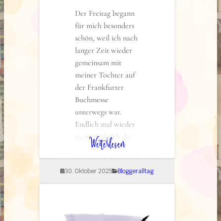
Der Freitag begann
für mich besonders
schön, weil ich nach
langer Zeit wieder
gemeinsam mit
meiner Tochter auf
der Frankfurter
Buchmesse
unterwegs war.
Endlich mal wieder
zu zweit durch die
: Messebericht Frankfurter Buchmesse 2025
Weiterlesen
Hallen zu gehen,
war ein sehr
30. Oktober 2025
Bloggeralltag
gelungener Start.
Für sie ging es am
selben Tag leider
schon wieder nach