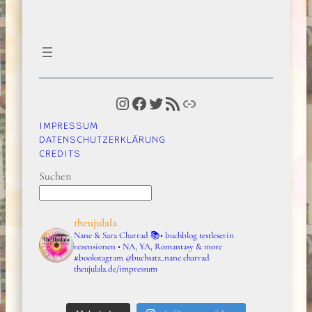
Instagram
Facebook
Twitter
RSS-Feed
Link
IMPRESSUM
DATENSCHUTZERKLÄRUNG
CREDITS
Suchen
theujulala
Nane & Sara Charrad
📚• buchblog testleserin
rezensionen • NA, YA, Romantasy & more
#bookstagram
@buchsatz_nane.charrad
theujulala.de/impressum