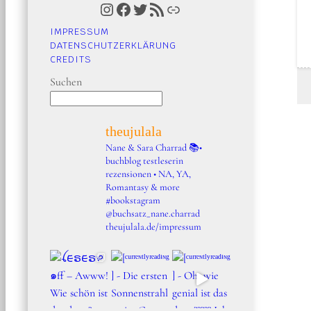
Instagram
Facebook
Twitter
RSS-Feed
Link
IMPRESSUM
DATENSCHUTZERKLÄRUNG
CREDITS
Suchen
theujulala
Nane & Sara Charrad
📚•
buchblog testleserin
rezensionen • NA, YA,
Romantasy & more
#bookstagram
@buchsatz_nane.charrad
theujulala.de/impressum