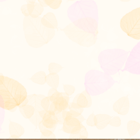
Auf schwarzem Hintergrund
sind sehr viele Ornamente,
Ranken und Tiere in hellen
Als Cover dient ein
farbgewaltiges Bild der
Künstlerin und
Grafikdesignerin Rike Weiger
aus Berlin. Es zeigt in
schnellen und kräftigen
Pinselstrichen die Fassade des
im Roman beschriebenen
ehemaligen Friseursalon
“Intimfrisur”. Es ist ein
eindrucksvolles Bild und
spiegelt für mich das
verwirrende und skurrile
Setup des ganzen Romans
wieder.