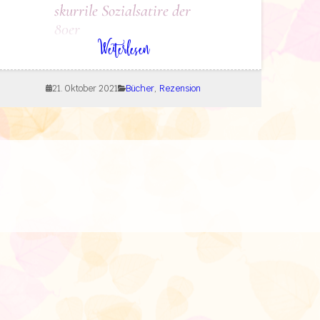
skurrile Sozialsatire der
80er
: Rezension: Glitterschnitter
Weiterlesen
Der Autor Sven Regener ist
mir als Name zwar bekannt,
21. Oktober 2021
Bücher
, 
Rezension
aber bisher hatte ich noch
nichts von ihm gelesen. Da ich
meinen Genre-Horizont
wieder etwas erweitern
möchte, habe ich mich über
die Zusage von Netgalley sehr
gefreut und möchte mich
dafür beim Kiepenheuer &
Witsch Verlag herzlich
bedanken.
Coverbild