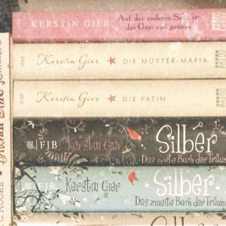
Handlung
Die berliner Musikband
Glitterschnitter möchte
unbedingt auf der Wall City
Noise teilnehmen und
versucht sich in dem Finden
neuer Musikklänge mittels
eines Bohrers. Geübt wird im
Café Einfall in der Wiener
Straße, was nicht unbedingt
auf Begeisterung des Besitzers
und der Gäste stößt. Um die
Initiatorin der Wall City Noise
zu überzeugen muss
Glitterschnitter einen
musikalischen Probelauf im
ehemaligen Friseursalon