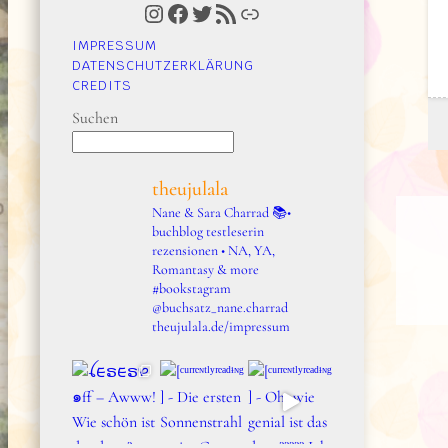
Instagram
Facebook
Twitter
RSS-Feed
Link
IMPRESSUM
DATENSCHUTZERKLÄRUNG
CREDITS
Suchen
theujulala
Nane & Sara Charrad
📚•
buchblog testleserin
rezensionen • NA, YA,
Romantasy & more
#bookstagram
@buchsatz_nane.charrad
theujulala.de/impressum