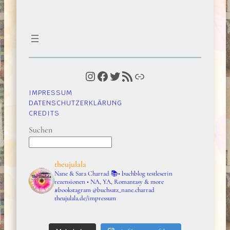
Instagram
Facebook
Twitter
RSS-Feed
Link
IMPRESSUM
DATENSCHUTZERKLÄRUNG
CREDITS
Suchen
theujulala
Nane & Sara Charrad
📚• buchblog testleserin
rezensionen • NA, YA, Romantasy & more
#bookstagram
@buchsatz_nane.charrad
theujulala.de/impressum