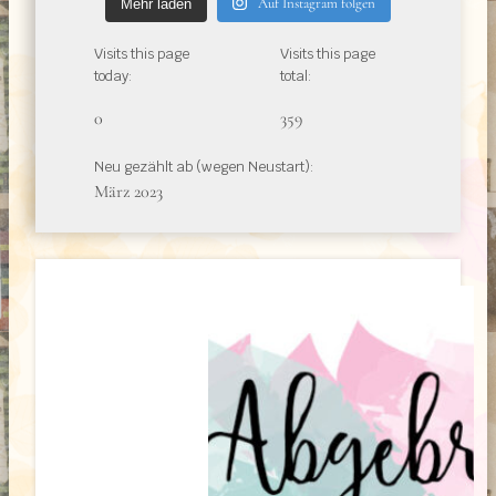
Auf Instagram folgen
Mehr laden
Visits this page
Visits this page
today:
total:
0
359
Neu gezählt ab (wegen Neustart):
März 2023