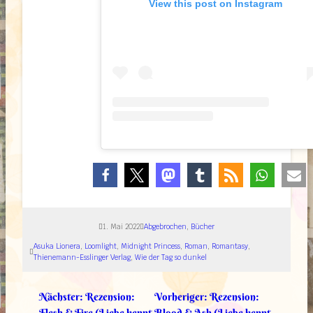
View this post on Instagram
1. Mai 2022
Abgebrochen
, 
Bücher
Asuka Lionera
, 
Loomlight
, 
Midnight Princess
, 
Roman
, 
Romantasy
, 
Thienemann-Esslinger Verlag
, 
Wie der Tag so dunkel
Nächster:
Rezension:
Vorheriger:
Rezension:
Flesh & Fire (Liebe kennt
Blood & Ash (Liebe kennt