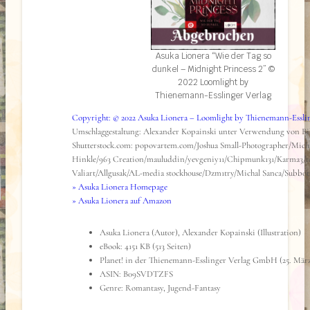
Asuka Lionera “Wie der Tag so
dunkel – Midnight Princess 2” ©
2022 Loomlight by
Thienemann-Esslinger Verlag
Copyright: © 2022 Asuka Lionera – Loomlight by Thienemann-Essli
Umschlaggestaltung: Alexander Kopainski unter Verwendung von Bi
Shutterstock.com: popovartem.com/Joshua Small-Photographer/Mich
Hinkle/963 Creation/mauluddin/yevgeniy11/Chipmunk131/Karma3/t
Valiart/Allgusak/AL-media stockhouse/Dzm1try/Michal Sanca/Subbo
» Asuka Lionera Homepage
» Asuka Lionera auf Amazon
Asuka Lionera (Autor), Alexander Kopainski (Illustration)
eBook: 4151 KB (513 Seiten)
Planet! in der Thienemann-Esslinger Verlag GmbH (25. März
ASIN: B09SVDTZFS
Genre: Romantasy, Jugend-Fantasy