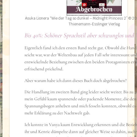
Asuka Lionera “Wie der Tag so dunkel – Midnight Princess 2” © 2
Thienemann-Esslinger Verlag
Bis 40%: Schöner Sprachstil aber schwunglos und 
Eigentlich fand ich den ersten Band recht gut. Obwohl die Hand
seicht war, war der Weltenbau auf jeden Fall sehr interessant und
entwickelnde Beziehung zwischen den beiden Protagonisten ers
erfrischend prickelnd.
Aber warum habe ich dann dieses Buch doch abgebrochen?
Die Handlung im zweiten Band ging leider seicht weiter. Bis zu 4
mein Gefühl kaum spannende oder packende Momente, die den
Spannungsbogen anheben und mich fesseln konnten, obwohl es 
mehr Erklärung zu der Nachtwelt gab.
Ich konnte in Vanya kaum Entwicklung erkennen und die Bezie
ihr und Kenric dümpelte dann auf gleicher Weise so dahin, auc