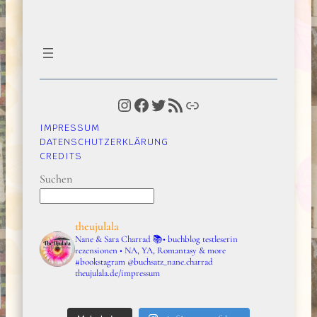
Instagram
Facebook
Twitter
RSS-Feed
Link
IMPRESSUM
DATENSCHUTZERKLÄRUNG
CREDITS
Suchen
theujulala
Nane & Sara Charrad
📚• buchblog testleserin
rezensionen • NA, YA, Romantasy & more
#bookstagram
@buchsatz_nane.charrad
theujulala.de/impressum