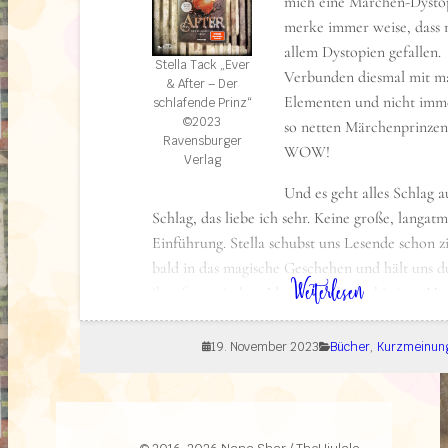
mich eine Märchen-Dystop
merke immer weise, dass 
allem Dystopien gefallen.
Stella Tack „Ever
Verbunden diesmal mit m
& After – Der
Elementen und nicht imm
schlafende Prinz“
©2023
so netten Märchenprinzen
Ravensburger
WOW!
Verlag
Und es geht alles Schlag a
Schlag, das liebe ich sehr. Keine große, langatm
Einführung. Stella schubst uns Lesende schon z
bald in das magische Geschehen und hält uns d
: Kurzmeinung: Ever & After – Der schlafende Prinz
Weiterlesen
ihre fantastischen Ideen und ihrem bissigen Hu
zur letzten Seite gefesselt. Der Plottwist kam n
gaaaaanz aus heiterem Himmel – also diesmal 
19. November 2023
Bücher
, 
Kurzmeinun
herzaussentzender Moment, aber trotzdem sho
Mega Buch, was ich wirklich guten Gewissens
empfehlen kann, der es etwas mehr düster und 
mag!