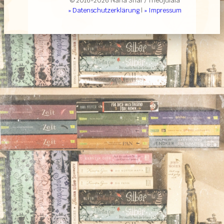
© 2016-2026 Nana Shar / TheUjulala
» Datenschutzerklärung
|
» Impressum
Über das Buch (formally known as Klappentext
Mit einer Familie, die von Schneewittchen
abstammt, ist Rain Whites Leben schon
kompliziert genug. Nun muss sie auch noch
einen schlafenden Prinzen küssen! Doch als
Rain an ihrem 18. Geburtstag in die Gruft un
dem Tower of London hinabsteigt, löst sie ein
Katastrophe aus: Ihr Kuss weckt nicht nur d
Prinzen auf, sondern auch einen uralten Fluch
Um die Märchenfamilien zu retten, muss Rai
sich sieben Prüfungen stellen – und darf nicht
vergessen, dass ihr Herz ihre größte
Schwachstelle ist.
Stella A. Tack „Ever & After – Der Schlafen
Prinz“, ©2023 Ravensburger Verlag