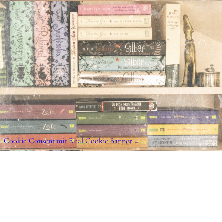
und links zu bedeuten hat, verstehe ich gar nic
ganze Cover unausgewogen und irgendwie nich
Fall wird es der tollen Geschichte nicht gerech
Handlung
Emilia Glemmig lebt mit ihrer Mutter in Berlin 
Formel-1 Fan. Täglich nimmt sie an den twitch-
Formel-2 Schwarms Jaden Jones teil. Unerwarte
eines Tages auf einen Kommentar von ihr. Die s
Emilia blüht auf. Um Jaden mehr auf sich auf
beginnt Emilia einen eigenen Instagram-Accoun
Cookie Consent mit Real Cookie Banner
plötzlich entwickelt sich aus dem harmlosen C
aufregender Online-Flirt, bis Jaden sie dann au
Berlin besuchen kommt. Aber leider bleibt es 
denn plötzlich kommt die Realität ins Spiel un
Stolpersteine überwinden. Das Verhältnis zu ihr
schwierig. Ihre Eltern haben sich scheiden lass
es ihr verboten, ihren Vater und ihre Schwest