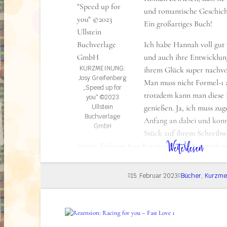
und romantische Geschich
Ein großartiges Buch!
Ich habe Hannah voll gut
und auch ihre Entwicklun
KURZMEINUNG:
ihrem Glück super nachvo
Josy Greifenberg
Man muss nicht Formel-1 a
„Speed up for
trotzdem kann man diese 
you“ ©2023
Ullstein
genießen. Ja, ich muss zu
Buchverlage
Anfang an dabei und konn
GmbH
Stück auf ihrem Schreibwe
: Kurzmeinung: Speed up for You – Fast Love 2
Weiterlesen
zweite Teil von Josy Racing-Dilogie hat mich se
Über das Buch (formally known as Klappentext
15. Februar 2023
Bücher
, 
Kurzme
Er ist auf dem Weg in die Formel 1, sie auf 
sich selbst. Werden sie dabei die Liebe finde
Abenteuer, Spaß und Action stehen auf Hanna