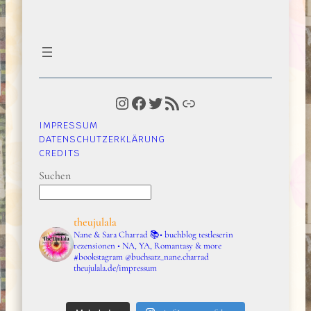
Instagram
Facebook
Twitter
RSS-Feed
Link
IMPRESSUM
DATENSCHUTZERKLÄRUNG
CREDITS
Suchen
theujulala
Nane & Sara Charrad
📚• buchblog testleserin
rezensionen • NA, YA, Romantasy & more
#bookstagram
@buchsatz_nane.charrad
theujulala.de/impressum