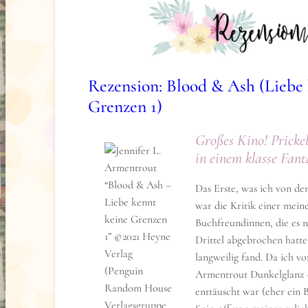
gesprenkelten Blätter ers
Orange. Es überkreuzen sich ein Eisenstab und
Eisenstab hängen zwei goldene Ringe.
Handlung
Rezension: Blood & Ash (Liebe
Poppy weiß nun um die wahre Identität von H
Grenzen 1)
lebt in einem Zwiespalt, weil der dunkle Prinz
belogen und für seine Zwecke missbraucht hat, 
Großes Kino! Pricke
Gefühle für Hawke nicht mehr leugnen kann. U
in einem klasse Fant
den Atlantianern zusammen ist, um so mehr erf
ihrem eigenen Leben und Ursprüngen. Sie hat s
Das Erste, was ich von de
verbündet und möchte ihren Bruder wieder seh
war die Kritik einer meine
Jungfräuliche wird von den Aufgestiegenen im
Buchfreundinnen, die es 
und deswegen auch gejagt. Gemeinsam mit dem
Drittel abgebrochen hatte,
den Atlantianern stellen sie sich ihren Verfol
langweilig fand. Da ich v
die Atlantianer ihr nicht freundlich gesinnt sind
Armentrout Dunkelglanz –
enttäuscht war (eher ein 
Buchlayout