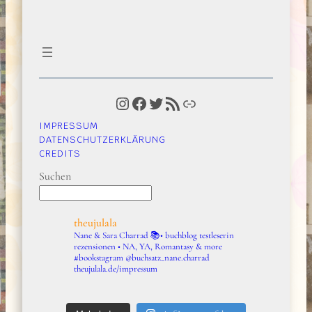
Instagram
Facebook
Twitter
RSS-Feed
Link
IMPRESSUM
DATENSCHUTZERKLÄRUNG
CREDITS
Suchen
theujulala
Nane & Sara Charrad
📚• buchblog testleserin
rezensionen • NA, YA, Romantasy & more
#bookstagram
@buchsatz_nane.charrad
theujulala.de/impressum