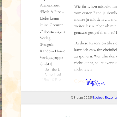
Wie ihr schon mitbekomm
vom ersten Band ja ziemli
musste ja mit dem 2. Band
weiter lesen. Aber ob mir
genauso gut gefallen hat
Da diese Rezension über ei
kann ich es wahrscheinlic
zu spoilern. Wer also den
nicht kennt, sollte eventu
nicht lesen.
Jennifer L.
Armentrout
“Flesh & Fire –
: Rezension: Flesh & Fire (Liebe kennt keine Grenzen 2)
Coverbild
Weiterlesen
Liebe kennt keine
Grenzen 2”
Ähnlich wie das Cover zum
©2022 Heyne
18. Juni 2022
Bücher
, 
Rezensi
auch das Cover zu „Flesh 
Verlag (Penguin
Random House
Auch hier sieht man Äste
Verlagsgruppe
Ornament, diesmal aber i
GmbH)