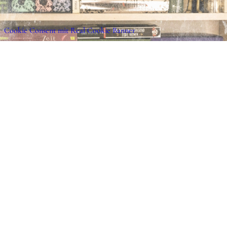
Geheimnis, das ihre ganze Welt zerreißen kö
Nikola Hotel “Ever – Wann immer du mich b
Cookie Consent mit Real Cookie Banner
Paper-Love-Reihe 1” (©2021 Kyss by Rowohlt
View this post on Insta