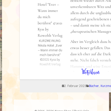
besticht wieder durch Nik
unverkennbaren Witz und
allem durch die unglaubl
aufregend geschriebenen 
– und damit meine ich nic
„therapeutischen Massage
KURZMEINUNG:
Aber im Vergleich dazu h
Nikola Hotel „Ever
etwas besser gefallen. Das
– Wann immer du
dass ich eher auf die Da
mich berührst“
©2021 Kyss by
stehe. Nicht falsch versteh
Rowohlt Verlag
Hammer, und seine Emoti
: Kurzmeinung: Ever – Wann immer du mich berührst (Paper-Love-1)
Weiterlesen
sehr nahe – und Himmel w
dafür tun, um so einen Physiotherapeuten zu 
glaube meine Hüftschmerzen muss ich mal dri
2. Februar 2023
Bücher
, 
Kurzme
lassen… 🤔). Das Drama zwischen David und Ab
und ich leide auch mit den beiden sehr mit, ob
Abby etwas mehr Auflehnung oder Rebellion g
Eltern-Kind Konflikt wirkt auf mich etwas ober