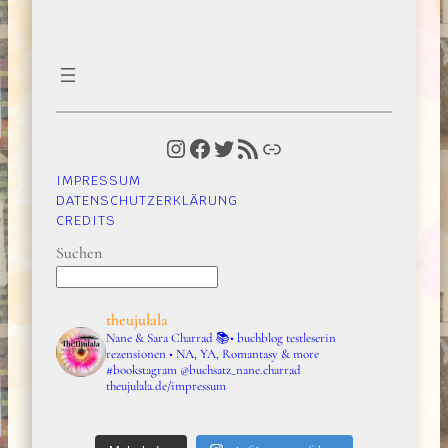
Instagram
Facebook
Twitter
RSS-Feed
Link
IMPRESSUM
DATENSCHUTZERKLÄRUNG
CREDITS
Suchen
theujulala
Nane & Sara Charrad
📚• buchblog testleserin
rezensionen • NA, YA, Romantasy & more
#bookstagram
@buchsatz_nane.charrad
theujulala.de/impressum