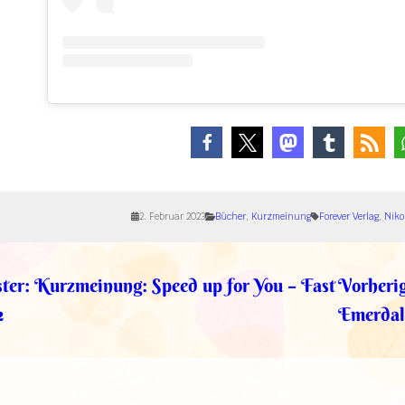
2. Februar 2023
Bücher
, 
Kurzmeinung
Forever Verlag
, 
Niko
ter:
Kurzmeinung: Speed up for You – Fast
Vorherig
2
Emerdal