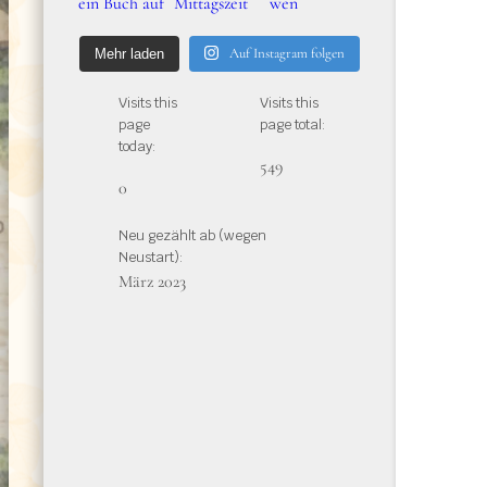
wen
Auf Instagram folgen
Mehr laden
Visits this
Visits this
page
page total:
today:
549
0
Neu gezählt ab (wegen
Neustart):
März 2023