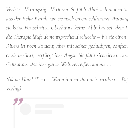
Verletzt. Verängstigt. Verloren. So fühlt Abbi sich moment
aus der Reha-Klinik, wo sie nach einem schlimmen Autounfa
sie keine Fortschritte. Überhaupt keine. Abbi hat seit dem
die Therapie läuft dementsprechend schlecht – bis sie ein
Rivers ist noch Student, aber mit seiner geduldigen, sanft
er sie berührt, verfliegt ihre Angst. Sie fühlt sich sicher. D
Geheimnis, das ihre ganze Welt zerreißen könnte …
Nikola Hotel “Ever – Wann immer du mich berührst – Pap
Verlag)