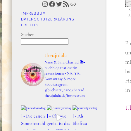
Instagram
Facebook
Twitter
RSS-Feed
Link
K
IMPRESSUM
„
DATENSCHUTZERKLÄRUNG
CREDITS
Suchen
Ph
un
theujulala
mi
Nane & Sara Charrad
📚•
buchblog testleserin
hä
rezensionen • NA, YA,
Romantasy & more
Ha
#bookstagram
in
@buchsatz_nane.charrad
theujulala.de/impressum
Üb