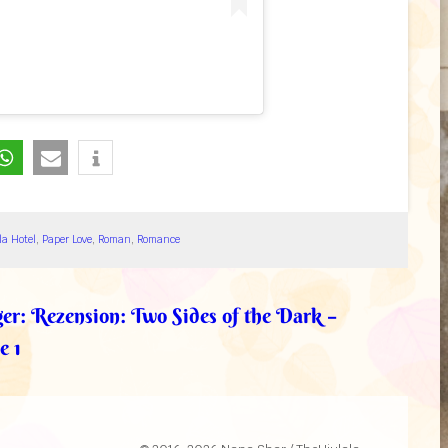
la Hotel
, 
Paper Love
, 
Roman
, 
Romance
er:
Rezension: Two Sides of the Dark –
e 1