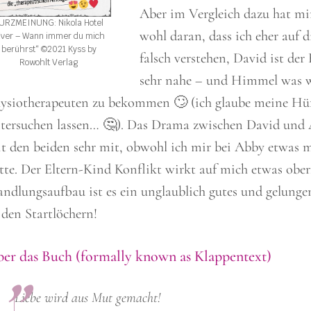
Aber im Vergleich dazu hat mir
URZMEINUNG: Nikola Hotel
wohl daran, dass ich eher auf 
Ever – Wann immer du mich
berührst“ ©2021 Kyss by
falsch verstehen, David ist d
Rowohlt Verlag
sehr nahe – und Himmel was wü
ysiotherapeuten zu bekommen 🙄 (ich glaube meine Hü
tersuchen lassen… 🤔). Das Drama zwischen David und Ab
t den beiden sehr mit, obwohl ich mir bei Abby etwas 
tte. Der Eltern-Kind Konflikt wirkt auf mich etwas ober
ndlungsaufbau ist es ein unglaublich gutes und gelungen
 den Startlöchern!
er das Buch (formally known as Klappentext)
Liebe wird aus Mut gemacht!