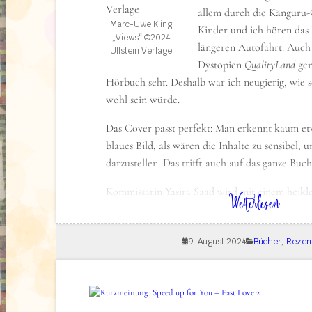
allem durch die Känguru
Marc-Uwe Kling
Kinder und ich hören das 
„Views“ ©2024
längeren Autofahrt. Auch
Ullstein Verlage
Dystopien
QualityLand
gen
Hörbuch sehr. Deshalb war ich neugierig, wie se
wohl sein würde.
Das Cover passt perfekt: Man erkennt kaum etw
blaues Bild, als wären die Inhalte zu sensibel, u
darzustellen. Das trifft auch auf das ganze Buch
Kommissarin Yasira Saad wird mit einem heiklen
: Rezension: Views – Sensible Inhalte
Weiterlesen
soll die entführte Lena finden. Doch plötzlich 
in dem Lena sexuell missbraucht wird. Die Täte
9. August 2024
Bücher
, 
Rezen
in das typische Bild eines „klassischen Deutsche
auszudrücken. Das Video verbreitet sich wie ei
sozialen Medien, und rechtsextreme Gruppen 
zu fordern und zur Selbstjustiz aufzurufen.