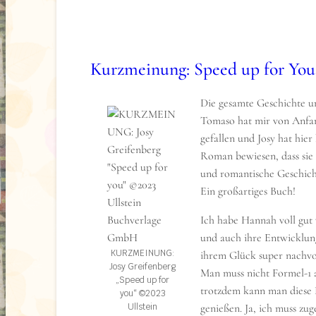
Die Geschichte ist erschreckend realitätsnah. I
von Videos im Netz kann man oft nicht mehr si
ist und was nicht. Die Hemmschwellen sinken tä
Kurzmeinung: Speed up for You 
Idee fasziniert, aber auch geängstigt, weil wir 
bedrohlich nahe sind.
Die gesamte Geschichte 
Yasira wird zunehmend in diesen Abgrund hine
Tomaso hat mir von Anfan
entdeckt schockierende Wahrheiten und lernt e
gefallen und Josy hat hier
sozialen Medien überhaupt funktionieren. Obwo
Roman bewiesen, dass sie
eine harte Schale aufzubauen, spürt man deutlic
und romantische Geschich
Fall berührt.
Ein großartiges Buch!
Wie man es von Marc-Uwe Kling gewohnt ist, sc
Ich habe Hannah voll gut
prägnanten und fast emotionslosen Sätzen. Das 
und auch ihre Entwicklun
lang, aber die Handlung entfaltet sich kontinui
KURZMEINUNG:
ihrem Glück super nachvo
könnte auf den ersten Blick monoton wirken, d
Josy Greifenberg
Man muss nicht Formel-1 a
„Speed up for
Ungesagte, das Ungezeigte, das beim Leser ein
trotzdem kann man diese 
you“ ©2023
und Thrillermomente schafft.
Ullstein
genießen. Ja, ich muss zu