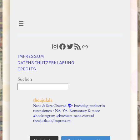
Instagram
Facebook
Twitter
RSS-Feed
Link
IMPRESSUM
DATENSCHUTZERKLÄRUNG
CREDITS
Suchen
theujulala
Nane & Sara Charrad
📚• buchblog testleserin
rezensionen • NA, YA, Romantasy & more
#bookstagram
@buchsatz_nane.charrad
theujulala.de/impressum