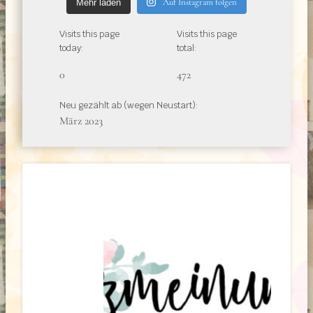
Auf Instagram folgen
Mehr laden
Visits this page
Visits this page
today:
total:
0
472
Neu gezählt ab (wegen Neustart):
März 2023