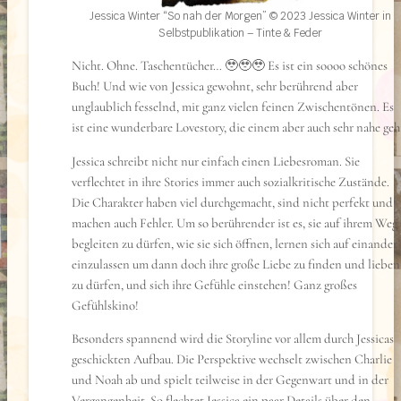
Jessica Winter “So nah der Morgen” © 2023 Jessica Winter in
Selbstpublikation – Tinte & Feder
Nicht. Ohne. Taschentücher… 🥹🥹🥹 Es ist ein soooo schönes
Buch! Und wie von Jessica gewohnt, sehr berührend aber
unglaublich fesselnd, mit ganz vielen feinen Zwischentönen. Es
ist eine wunderbare Lovestory, die einem aber auch sehr nahe geh
Jessica schreibt nicht nur einfach einen Liebesroman. Sie
verflechtet in ihre Stories immer auch sozialkritische Zustände.
Die Charakter haben viel durchgemacht, sind nicht perfekt und
machen auch Fehler. Um so berührender ist es, sie auf ihrem Weg
begleiten zu dürfen, wie sie sich öffnen, lernen sich auf einander
einzulassen um dann doch ihre große Liebe zu finden und lieben
zu dürfen, und sich ihre Gefühle einstehen! Ganz großes
Gefühlskino!⠀
Besonders spannend wird die Storyline vor allem durch Jessicas
geschickten Aufbau. Die Perspektive wechselt zwischen Charlie
und Noah ab und spielt teilweise in der Gegenwart und in der
Vergangenheit. So flechtet Jessica ein paar Details über den