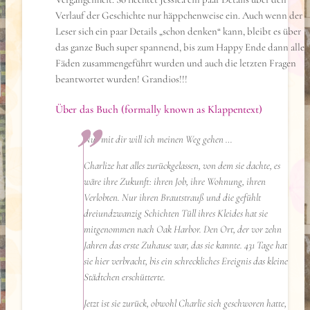
Verlauf der Geschichte nur häppchenweise ein. Auch wenn der
Leser sich ein paar Details „schon denken“ kann, bleibt es über
das ganze Buch super spannend, bis zum Happy Ende dann alle
Fäden zusammengeführt wurden und auch die letzten Fragen
beantwortet wurden! Grandios!!!
Über das Buch (formally known as Klappentext)
Nur mit dir will ich meinen Weg gehen …
Charlize hat alles zurückgelassen, von dem sie dachte, es
wäre ihre Zukunft: ihren Job, ihre Wohnung, ihren
Verlobten. Nur ihren Brautstrauß und die gefühlt
dreiundzwanzig Schichten Tüll ihres Kleides hat sie
mitgenommen nach Oak Harbor. Den Ort, der vor zehn
Jahren das erste Zuhause war, das sie kannte. 431 Tage hat
sie hier verbracht, bis ein schreckliches Ereignis das kleine
Städtchen erschütterte.
Jetzt ist sie zurück, obwohl Charlie sich geschworen hatte,