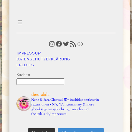
Instagram
Facebook
Twitter
RSS-Feed
Link
IMPRESSUM
DATENSCHUTZERKLÄRUNG
CREDITS
Suchen
theujulala
Nane & Sara Charrad
📚• buchblog testleserin
rezensionen • NA, YA, Romantasy & more
#bookstagram
@buchsatz_nane.charrad
theujulala.de/impressum