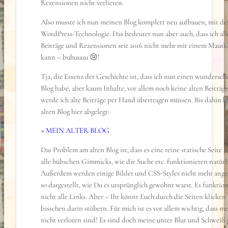
Rezensionen nicht verlieren.
Also musste ich nun meinen Blog komplett neu aufbauen, mit de
WordPress-Technologie. Das bedeutet nun aber auch, dass ich al
Beiträge und Rezensionen seit 2016 nicht mehr mit einem Mauskl
kann – buhuuuu 😢!
Tja, die Essenz der Geschichte ist, dass ich nun einen wundersc
Blog habe, aber kaum Inhalte, vor allem noch keine alten Beiträge
werde ich alte Beiträge per Hand übertragen müssen. Bis dahin 
alten Blog hier abgelegt:
» MEIN ALTER BLOG
Das Problem am alten Blog ist, dass es eine reine statische Seite is
alle hübschen Gimmicks, wie die Suche etc. funktionieren natürli
Außerdem werden einige Bilder und CSS-Styles nicht mehr angez
so dargestellt, wie Du es ursprünglich gewohnt warst. Es funktio
nicht alle Links. Aber – Ihr könnt Euch durch die Seiten klicken
bisschen darin stöbern. Für mich ist es vor allem wichtig, dass m
nicht verloren sind! Es sind doch meine unter Blut und Schweiß