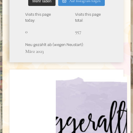
Auf Instagram folgen
Mehr laden
Visits this page
Visits this page
today:
total:
0
957
Neu gezählt ab (wegen Neustart):
März 2023