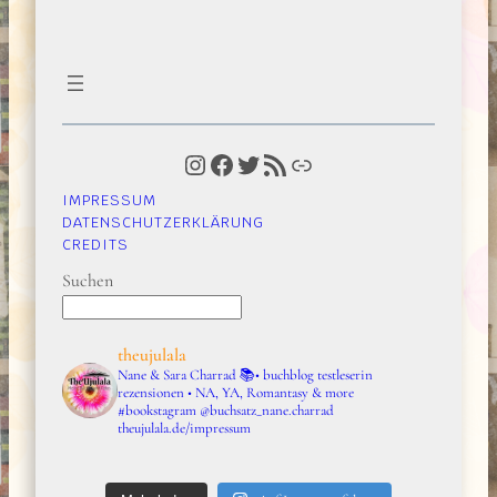
Instagram
Facebook
Twitter
RSS-Feed
Link
IMPRESSUM
DATENSCHUTZERKLÄRUNG
CREDITS
Suchen
theujulala
Nane & Sara Charrad
📚• buchblog testleserin
rezensionen • NA, YA, Romantasy & more
#bookstagram
@buchsatz_nane.charrad
theujulala.de/impressum