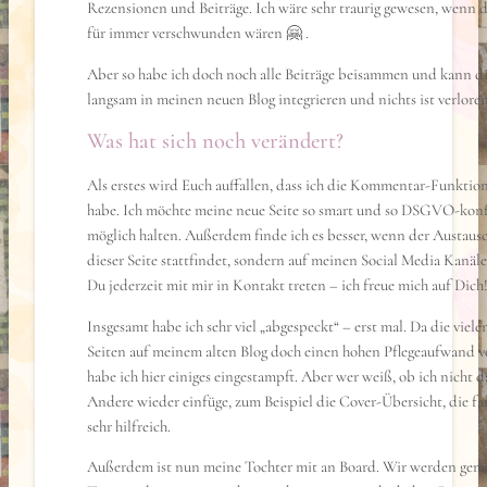
Rezensionen und Beiträge. Ich wäre sehr traurig gewesen, wenn d
für immer verschwunden wären 🤗 .
Aber so habe ich doch noch alle Beiträge beisammen und kann d
langsam in meinen neuen Blog integrieren und nichts ist verlore
Was hat sich noch verändert?
Als erstes wird Euch auffallen, dass ich die Kommentar-Funktion
habe. Ich möchte meine neue Seite so smart und so DSGVO-kon
möglich halten. Außerdem finde ich es besser, wenn der Austausc
dieser Seite stattfindet, sondern auf meinen Social Media Kanäl
Du jederzeit mit mir in Kontakt treten – ich freue mich auf Dich
Insgesamt habe ich sehr viel „abgespeckt“ – erst mal. Da die viel
Seiten auf meinem alten Blog doch einen hohen Pflegeaufwand v
habe ich hier einiges eingestampft. Aber wer weiß, ob ich nicht d
Andere wieder einfüge, zum Beispiel die Cover-Übersicht, die fa
sehr hilfreich.
Außerdem ist nun meine Tochter mit an Board. Wir werden gem