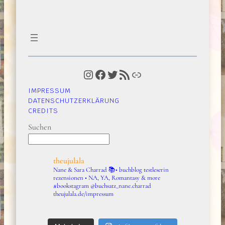
Instagram
Facebook
Twitter
RSS-Feed
Link
IMPRESSUM
DATENSCHUTZERKLÄRUNG
CREDITS
Suchen
theujulala
Nane & Sara Charrad
📚• buchblog testleserin
rezensionen • NA, YA, Romantasy & more
#bookstagram
@buchsatz_nane.charrad
theujulala.de/impressum