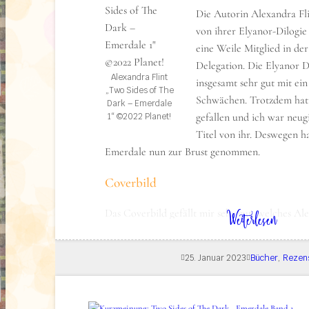
Die Autorin Alexandra Fl
von ihrer Elyanor-Dilogie
eine Weile Mitglied in de
Delegation. Die Elyanor D
Alexandra Flint
insgesamt sehr gut mit ein
„Two Sides of The
Schwächen. Trotzdem hatte
Dark – Emerdale
gefallen und ich war neug
1“ ©2022 Planet!
Titel von ihr. Deswegen h
Emerdale nun zur Brust genommen.
Coverbild
: Rezension: Two Sides of the Dark – Emerdale 1
Weiterlesen
Das Coverbild gefällt mir sehr gut, welches Al
verantwortet. Auf einem rauen, dunklen Unter
mehrere goldene Ringe, in die ein paar Forme
25. Januar 2023
Bücher
, 
Rezen
Stränge aussehen, eingearbeitet wurden. Der Tit
Wort für Wort darüber platziert und sticht leu
grundsolide Arbeit. Ich finde, es passt sehr gu