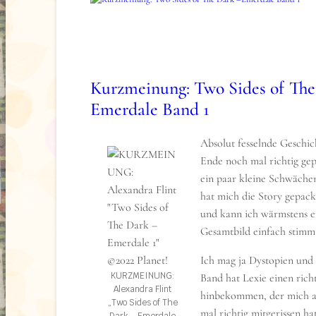
Handlung
Tylor wächst unfreiwillig in Emerdale auf, ein
dem aus ihr und ihren Mitbewohnern mittels 
Kurzmeinung: Two Sides of The
Kampfmaschinen gezüchtet wurden. Der für sie
Emerdale Band 1
Arzt entführt sie eines Tages und flüchtet mit 
Um in Los Angeles ein „normales“ Leben vorzus
ein College und trifft dort auf Jonathan, einem
Absolut fesselnde Geschic
der durch einen Unfall sein Bein verloren hat 
Ende noch mal richtig gep
vielversprechende Karriere im Eimer ist. Aus d
ein paar kleine Schwäche
Freundschaft wird auch bald mehr. Aber das G
hat mich die Story gepa
die beiden ein und plötzlich sehen sie sich eine
und kann ich wärmstens e
gegenüber.
Gesamtbild einfach stimm
Buchlayout / Haptik
Ich mag ja Dystopien und 
KURZMEINUNG:
Band hat Lexie einen richt
Alexandra Flint
Das eBook ist in Prolog und 30 Kapitel aufgeteil
hinbekommen, der mich 
„Two Sides of The
in angenehmer Länge und wechseln sich in der
mal richtig mitgerissen ha