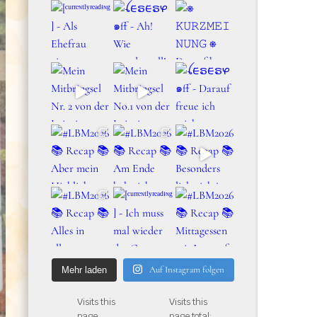
Auf Instagram folgen
Mehr laden
Visits this
Visits this
page
page total: