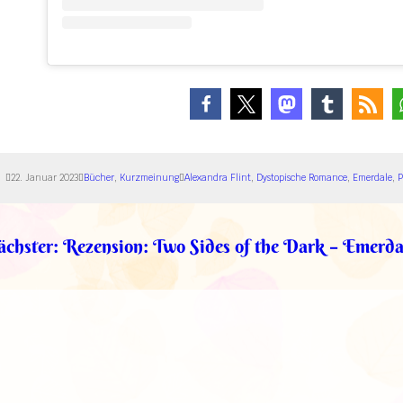
22. Januar 2023
Bücher
, 
Kurzmeinung
Alexandra Flint
, 
Dystopische Romance
, 
Emerdale
, 
P
chster:
Rezension: Two Sides of the Dark – Emerda