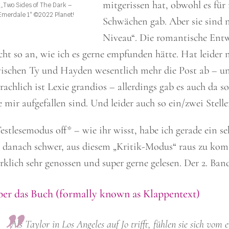
mitgerissen hat, obwohl es fü
„Two Sides of The Dark –
Emerdale 1“ ©2022 Planet!
Schwächen gab. Aber sie sind 
Niveau“. Die romantische Ent
cht so an, wie ich es gerne empfunden hätte. Hat leider 
ischen Ty und Hayden wesentlich mehr die Post ab – und 
rachlich ist Lexie grandios – allerdings gab es auch da 
e mir aufgefallen sind. Und leider auch so ein/zwei Stell
estlesemodus off* – wie ihr wisst, habe ich gerade ein s
t danach schwer, aus diesem „Kritik-Modus“ raus zu ko
rklich sehr genossen und super gerne gelesen. Der 2. Band
er das Buch (formally known as Klappentext)
Als Taylor in Los Angeles auf Jo trifft, fühlen sie sich vo