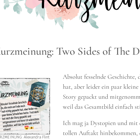
urzmeinung: Two Sides of The D
Absolut fesselnde Geschichte,
hat, aber leider ein paar klei
Story gepackt und mitgenomm
weil das Gesamtbild einfach s
Ich mag ja Dystopien und mit d
tollen Auftakt hinbekommen, 
RZMEINUNG: Alexandra Flint