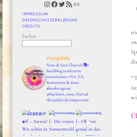
Instagram
Facebook
Twitter
RSS-Feed
Link
IMPRESSUM
DATENSCHUTZERKLÄRUNG
CREDITS
ni
Suchen
zw
Sp
theujulala
di
Nane & Sara Charrad
📚•
buchblog testleserin
rezensionen • NA, YA,
*T
Romantasy & more
is
#bookstagram
@buchsatz_nane.charrad
wi
theujulala.de/impressum
Üb