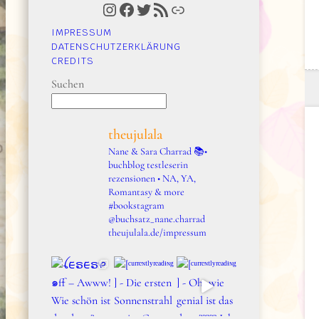
Instagram
Facebook
Twitter
RSS-Feed
Link
IMPRESSUM
DATENSCHUTZERKLÄRUNG
CREDITS
Suchen
theujulala
Nane & Sara Charrad
📚•
buchblog testleserin
rezensionen • NA, YA,
Romantasy & more
#bookstagram
@buchsatz_nane.charrad
theujulala.de/impressum